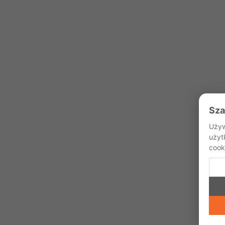
Sza
Używ
użyt
cook