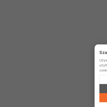
Sza
Używ
użyt
cook