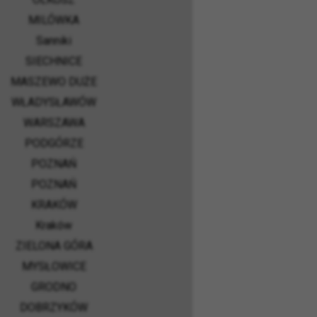
MILÓWKA
Sanniki
SIECHNICE
MASZEWO DUŻE
WŁADYSŁAWÓW
WARSZAWA
PODGÓRZE
POZNAŃ
POZNAŃ
KRAKÓW
Kraków
ZIELONA GÓRA
MYSŁOWICE
GRODNO
DOBRZYKÓW