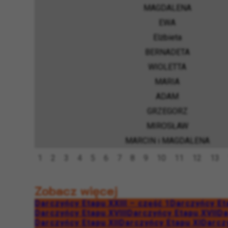
MAGDALENA
EWA
Elżbieta
BERNADETA
WIOLETTA
MARIA
ADAM
GRZEGORZ
MIROSŁAW
MARCIN i MAGDALENA
1
2
3
4
5
6
7
8
9
10
11
12
13
Zobacz więcej
Darczyńcy Etapu XXIII – część 1
Darczyńcy Et
Darczyńcy Etapu XVIII
Darczyńcy Etapu XVII
Da
Darczyńcy Etapu XII
Darczyńcy Etapu XI
Darcz