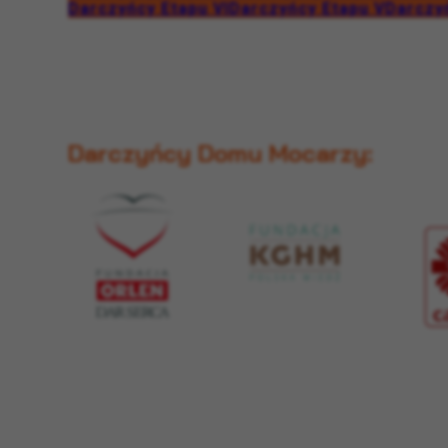
Darczyńcy Etapu VI
Darczyńcy Etapu V
Darczyń
Darczyńcy Domu Mocarzy: