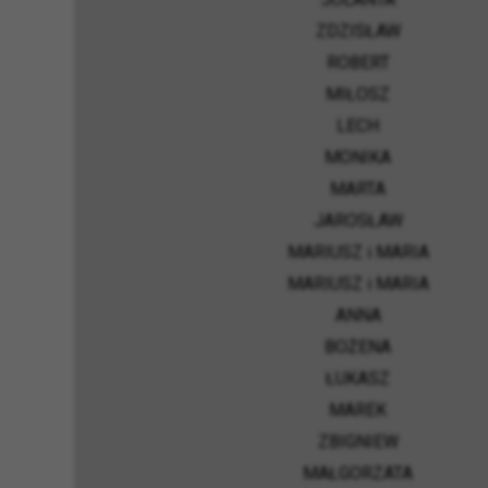
ZDZISŁAW
ROBERT
MIŁOSZ
LECH
MONIKA
MARTA
JAROSŁAW
MARIUSZ i MARIA
MARIUSZ i MARIA
ANNA
BOŻENA
ŁUKASZ
MAREK
ZBIGNIEW
MAŁGORZATA