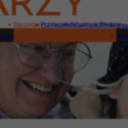
Darczyńcy
Przyjaciele
Aktualności
Media
Wes
dlitwa
Wesp
Darczyńcy
Przyjaciele
Aktualności
Media
Wesprzyj
rna modlitwa
Wesprzyj
1