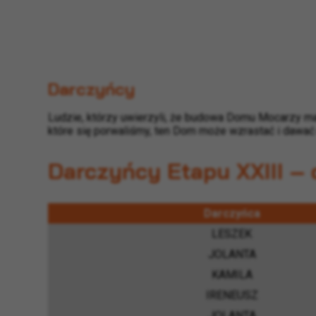
Darczyńcy
Ludzie, którzy uwierzyli, że budowa Domu Mocarzy m
które się porwaliśmy, ten Dom może wzrastać i dawa
Darczyńcy Etapu XXIII – 
Darczyńca
LESZEK
JOLANTA
KAMILA
IRENEUSZ
JOLANTA