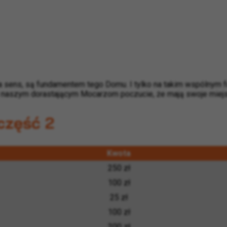
a sens, są fundamentem tego Domu. I tylko na takim wspólnym 
ć naszym dorastającym Mocarzom poczucie, że mają swoje miej
część 2
Kwota
250 zł
100 zł
25 zł
100 zł
200 zł