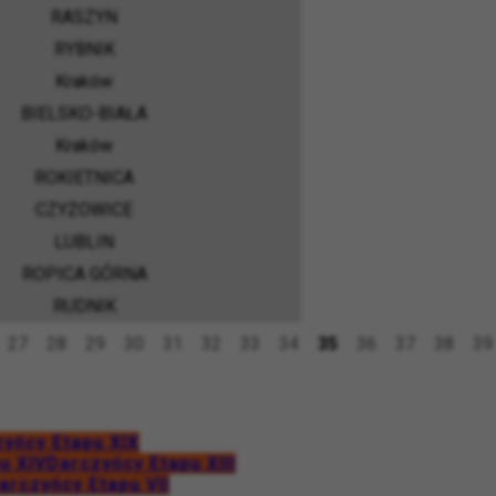
RASZYN
RYBNIK
Kraków
BIELSKO-BIAŁA
Kraków
ROKIETNICA
CZYŻOWICE
LUBLIN
ROPICA GÓRNA
RUDNIK
27
28
29
30
31
32
33
34
35
36
37
38
39
yńcy Etapu XIX
u XIV
Darczyńcy Etapu XIII
arczyńcy Etapu VII