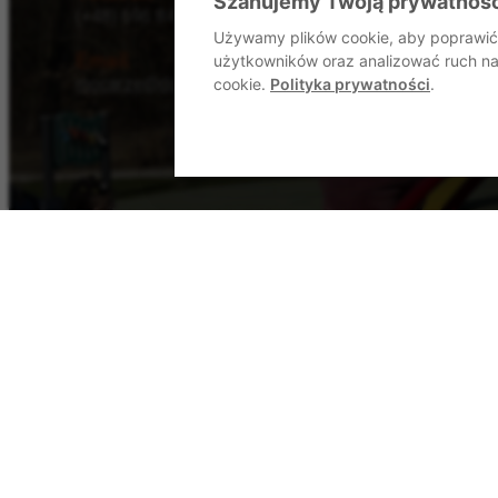
Szanujemy Twoją prywatnoś
(+48) 696 849 690
Używamy plików cookie, aby poprawić 
Email
użytkowników oraz analizować ruch na 
mocarze@dommocarzy.pl
cookie.
Polityka prywatności
.
Formularz kontaktowy
Wyślij