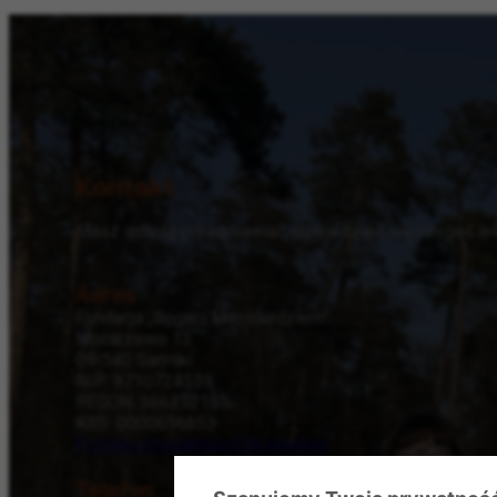
Kontakt
Masz ochotę porozmawiać, dowiedzieć się czegoś wię
Adres
Fundacja „Bogaci Miłosierdziem”
Mocarzewo 13
09-540 Sanniki
NIP: 9710724539
REGON: 366352155
KRS: 0000656653
Polityka prywatności
Dla mediów
Telefon