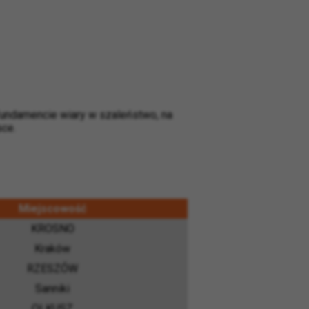
fundamencie wiary w szaleństwo, na
sce.
Miejscowość
KROSNO
Kraków
RZESZÓW
Sanniki
OLKUSZ