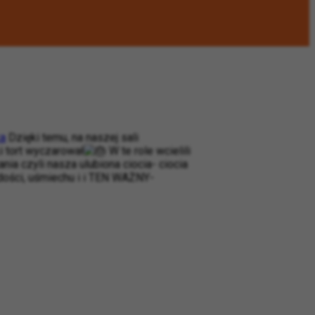
a
Dzięki temu, na naszej sali
i tort wyczarował
W te role wcielili
a czyli nasza ulubiona ciocia- ciocia
dości, uśmiechu i i TEN WAŻNY-