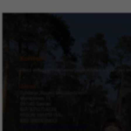
Kontakt
Masz ochotę porozmawiać, dowiedzieć się czegoś wię
Adres
Fundacja „Bogaci Miłosierdziem”
Mocarzewo 13
09-540 Sanniki
NIP: 9710724539
REGON: 366352155
KRS: 0000656653
Polityka prywatności
Dla mediów