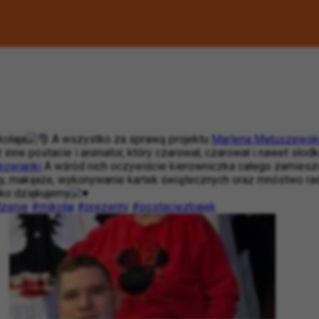
ołaja
A wszystko za sprawą projektu
Marlena Matuszewsk
inne postacie i animator, który czarował, czarował i nawet słodk
owianki
A wśród nich oczywiście kierowniczka całego zamieszani
y, makijaże, wykonywanie kartek świątecznych oraz mnóstwo ra
ko dziękujemy
zenie
#mikołaj
#prezenty
#postaciezbajek