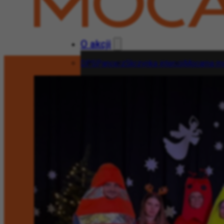
O akcji
DPS
Pancerz
Skrzynka intencji
Mocarna mo
O akcji
DPS
Pancerz
Skrzynka intencji
Moca
Wesprzyj!