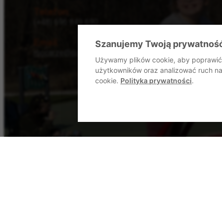
Telefon
(+48) 696 849 690
Email
Szanujemy Twoją prywatnoś
mocarze@dommocarzy.pl
Używamy plików cookie, aby poprawić 
użytkowników oraz analizować ruch na 
cookie.
Polityka prywatności
.
Formularz kontaktowy
Wyślij