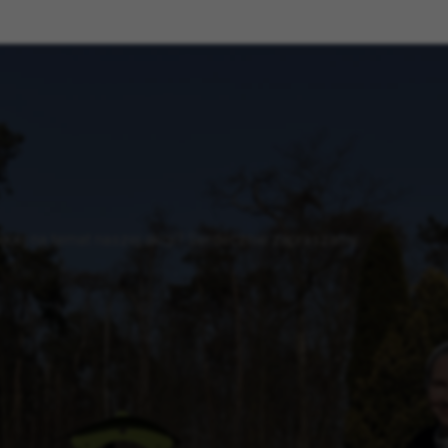
cej na temat naszej akcji? Serdecznie zapraszamy.