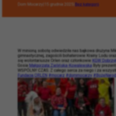
Dom Mocarzy
|
15 grudnia 2025
|
Bez kategorii
W minioną sobotę odwiedziła nas bajkowa drużyna Mik
gimnastycznej, zagościli bohaterowie Krainy Lodu oraz 
się wolontariusze Orlen oraz członkowie
KGW Dobrzyk
Gosia
Małgorzata Zielińska-Kowalewska
Były prezent
WSPÓLNY CZAS. Z całego serca za niego i za wszyst
Fundacja ORLEN
#mocarz
#dommocarzy
#BożeNarod