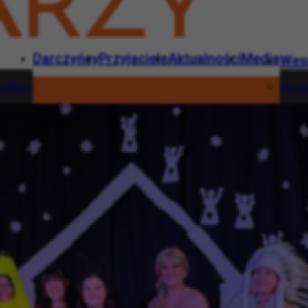
Darczyńcy
Przyjaciele
Aktualności
Media
Wes
dlitwa
Wesp
Darczyńcy
Przyjaciele
Aktualności
Media
Wesprzyj
rna modlitwa
Wesprzyj
1