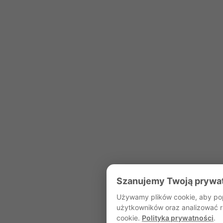
Szanujemy Twoją prywa
Używamy plików cookie, aby pop
użytkowników oraz analizować r
cookie.
Polityka prywatności
.