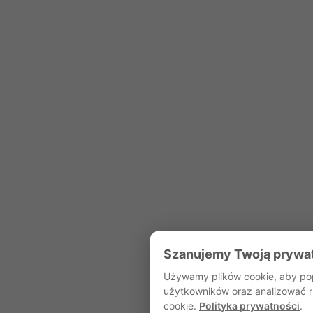
Szanujemy Twoją prywa
Używamy plików cookie, aby pop
użytkowników oraz analizować r
cookie.
Polityka prywatności
.