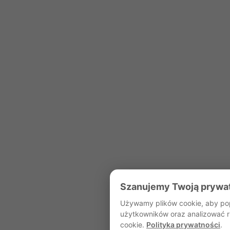
Szanujemy Twoją prywa
Używamy plików cookie, aby pop
użytkowników oraz analizować r
cookie.
Polityka prywatności
.