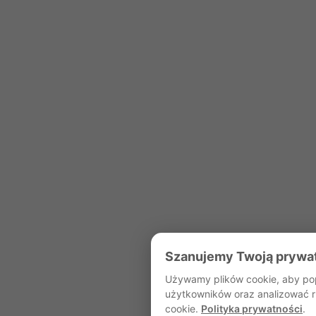
Szanujemy Twoją prywa
Używamy plików cookie, aby pop
użytkowników oraz analizować r
cookie.
Polityka prywatności
.