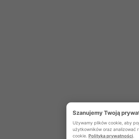
Szanujemy Twoją prywa
Używamy plików cookie, aby pop
użytkowników oraz analizować r
cookie.
Polityka prywatności
.