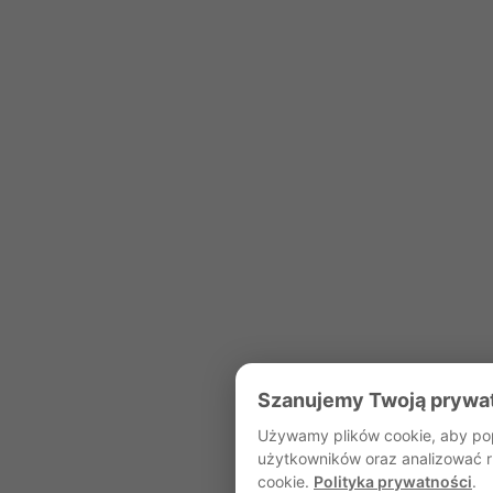
Szanujemy Twoją prywa
Używamy plików cookie, aby pop
użytkowników oraz analizować r
cookie.
Polityka prywatności
.