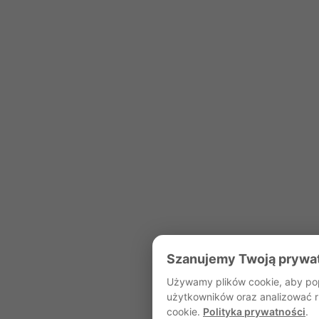
Szanujemy Twoją prywa
Używamy plików cookie, aby pop
użytkowników oraz analizować r
cookie.
Polityka prywatności
.