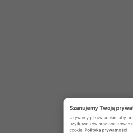
Szanujemy Twoją prywa
Używamy plików cookie, aby pop
użytkowników oraz analizować r
cookie.
Polityka prywatności
.