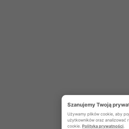
Szanujemy Twoją prywa
Używamy plików cookie, aby pop
użytkowników oraz analizować r
cookie.
Polityka prywatności
.