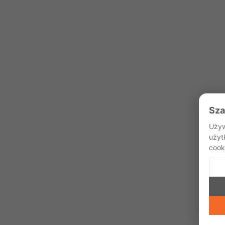
Sza
Używ
użyt
cook