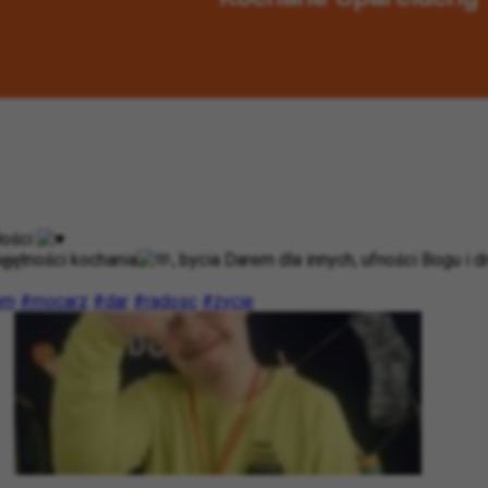
łości
jętności kochania
, bycia Darem dla innych, ufności Bogu i
om
#mocarz
#dar
#radosc
#życie