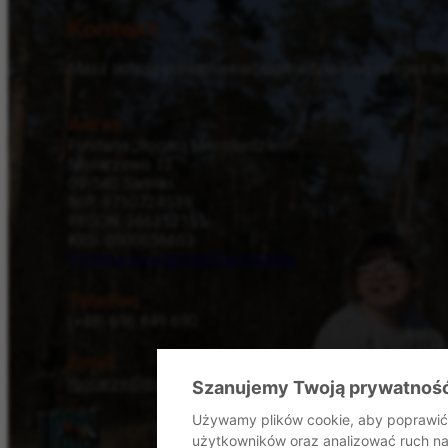
Kontakt
Masz ochotę porozmawiać, dowiedzieć się czegoś wię
Adres
Fundacja „Bogaci Miłosierdziem”
Mocarzewo 13
09-540 Sanniki
NIP: 9710724539
REGON: 366352155
KRS: 0000656653
Polityka prywatności
Dla mediów
Telefon
(+48) 696 849 690
Email
mocarze@dommocarzy.pl
Szanujemy Twoją prywatnoś
Używamy plików cookie, aby poprawić 
użytkowników oraz analizować ruch na 