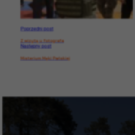
Poprzedni post
Z wizytą u fotografa
Następny post
Misterium Męki Pańskiej