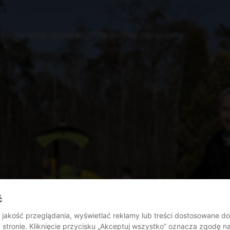
cej na temat naszej akcji? Serdecznie zapraszamy.
ć
jakość przeglądania, wyświetlać reklamy lub treści dostosowane d
stronie. Kliknięcie przycisku „Akceptuj wszystko” oznacza zgodę 