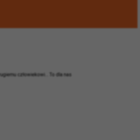
 drugiemu człowiekowi… To dla nas