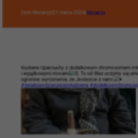
Dom Mocarzy
|
21 marca 2024
|
Mocarze
Kochane Uparciuchy z dodatkowym chromosomem mi
i wyjątkowymi mocami
To od Was uczymy się umię
ogromne wyróżnienie, że Jesteście z nami
#światowydzienzespołudowna
#dodatkowychromos