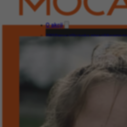
O akcji
DPS
Pancerz
Skrzynka intencji
Mocarna mo
O akcji
DPS
Pancerz
Skrzynka intencji
Moca
Wesprzyj!