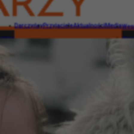
Darczyńcy
Przyjaciele
Aktualności
Media
Wes
dlitwa
Wesp
Darczyńcy
Przyjaciele
Aktualności
Media
Wesprzyj
rna modlitwa
Wesprzyj
1