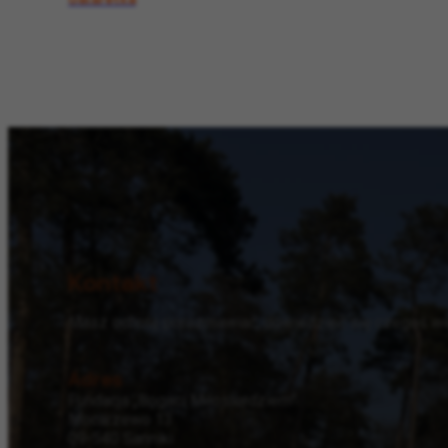
Kontakt
Masz ochotę porozmawiać, dowiedzieć się czegoś wię
Adres
Fundacja „Bogaci Miłosierdziem”
Mocarzewo 13
09-540 Sanniki