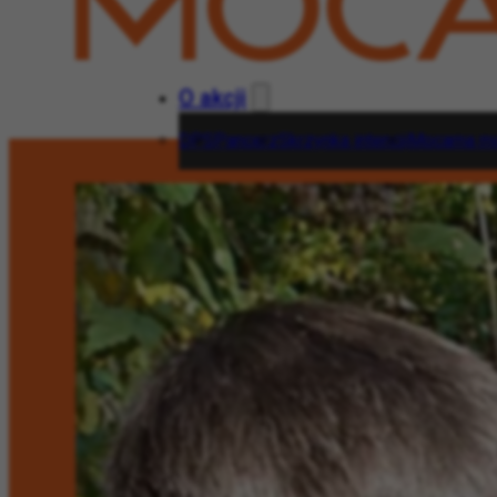
O akcji
DPS
Pancerz
Skrzynka intencji
Mocarna mo
O akcji
DPS
Pancerz
Skrzynka intencji
Moca
Wesprzyj!