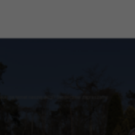
cej na temat naszej akcji? Serdecznie zapraszamy.