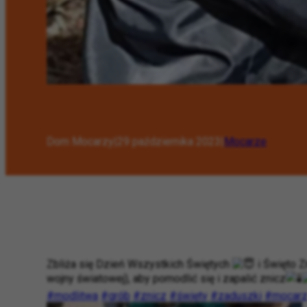
Dom Mocarzy
|
29 października 2023
|
Mocarze
Zbliża się Dzień Wszystkich Świętych
i Święto Z
wojny światowej), aby pomodlić się i zapalić znicz
#modlitwa
#grób
#znicz
#święty
#zaduszki
#mocar