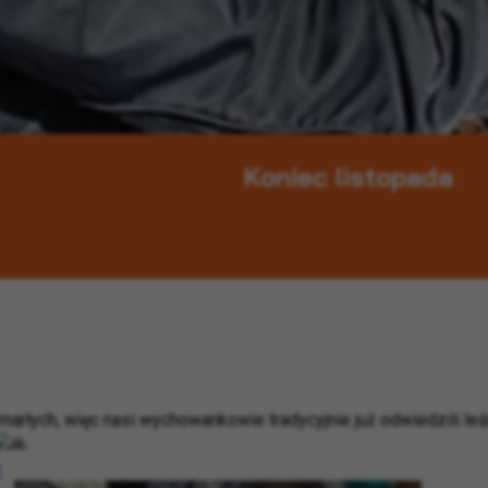
Koniec listopada
marłych, więc nasi wychowankowie tradycyjnie już odwiedzili leś
z