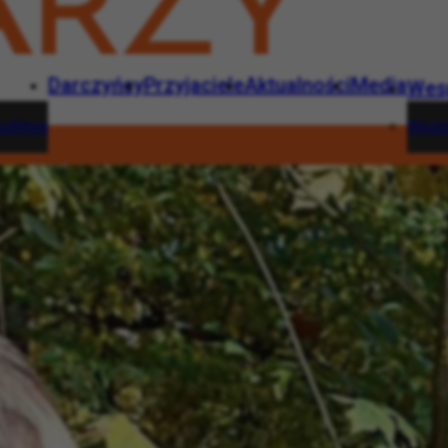
Darczyńcy
Przyjaciele
Aktualności
Media
Wes
dlitwa
Wesp
Darczyńcy
Przyjaciele
Aktualności
Media
Wesprzyj
rna modlitwa
Wesprzyj
1