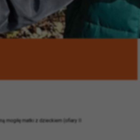
ną mogiłę matki z dzieckiem (ofiary II