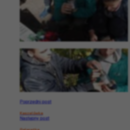
Poprzedni post
Kaszelówka
Następny post
Galaretka