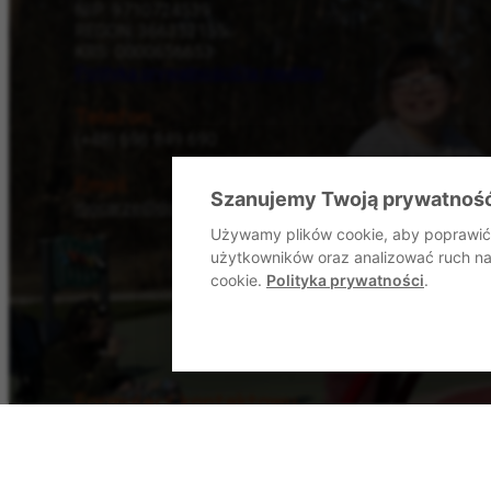
NIP: 9710724539
REGON: 366352155
KRS: 0000656653
Polityka prywatności
Dla mediów
Telefon
(+48) 696 849 690
Email
Szanujemy Twoją prywatnoś
mocarze@dommocarzy.pl
Używamy plików cookie, aby poprawić 
użytkowników oraz analizować ruch na 
cookie.
Polityka prywatności
.
Formularz kontaktowy