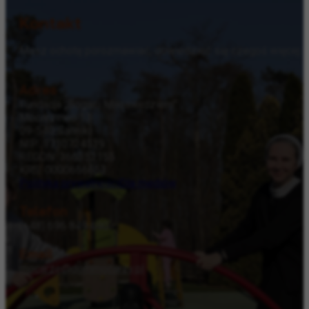
Kontakt
Masz ochotę porozmawiać, dowiedzieć się czegoś więcej na
Adres
Fundacja „Bogaci Miłosierdziem”
Mocarzewo 13
09-540 Sanniki
NIP: 9710724539
REGON: 366352155
KRS: 0000656653
Polityka prywatności
Dla mediów
Telefon
(+48) 696 849 690
Email
mocarze@dommocarzy.pl