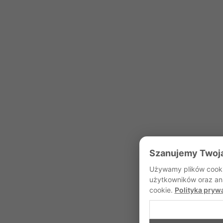
Szanujemy Twoj
Używamy plików cookie
użytkowników oraz ana
cookie.
Polityka pryw