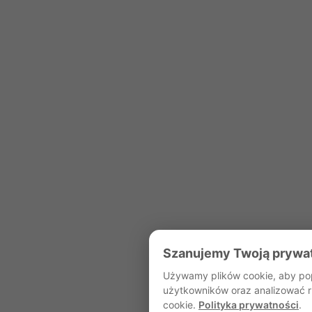
Szanujemy Twoją prywa
Używamy plików cookie, aby pop
użytkowników oraz analizować r
cookie.
Polityka prywatności
.