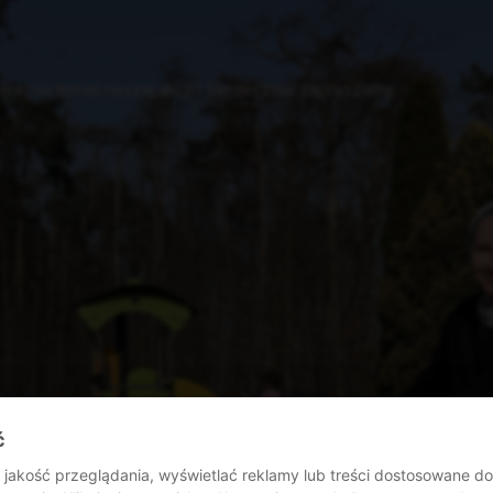
cej na temat naszej akcji? Serdecznie zapraszamy.
ć
jakość przeglądania, wyświetlać reklamy lub treści dostosowane d