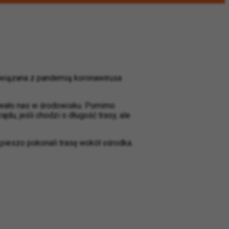
 związana z pandemią koronawirusa
mowało nas w środowisku. Pomimo
rajdu, jeśli chodzi o długość trasy, ale
ieszo pokonali trasę wokół ośrodka.