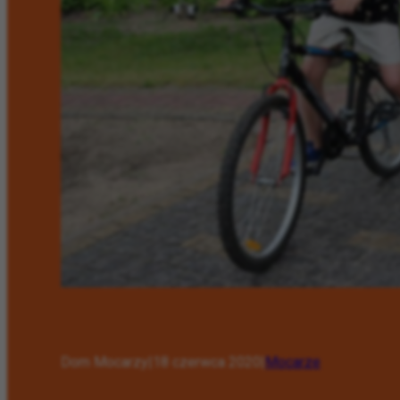
Dom Mocarzy
|
18 czerwca 2020
|
Mocarze