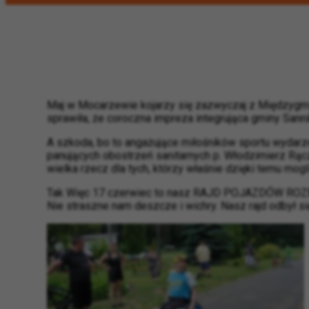
Maj w Mocarzewie kojarzy się zazwyczaj z Między
sprawiła, że coroczna impreza integrująca gminy Sanni
A szkoda, bo to angażujące miłośników sportu wydar
panujących obostrzeń sanitarnych p.
Włodzimierz Rąc
wielka rzecz dla tych, którzy właśnie dzięki temu mogl
Tak Więc 17 czerwiec to nasz RAJD POJAZDÓW ROZMAIT
Nie straszne nam deszcze i wichry. Nasz rajd odbył się