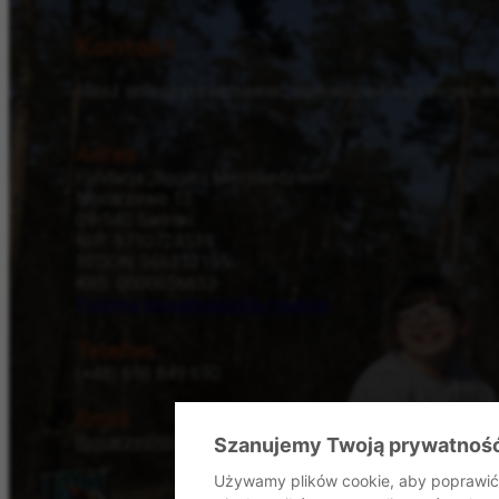
Kontakt
Masz ochotę porozmawiać, dowiedzieć się czegoś wię
Adres
Fundacja „Bogaci Miłosierdziem”
Mocarzewo 13
09-540 Sanniki
NIP: 9710724539
REGON: 366352155
KRS: 0000656653
Polityka prywatności
Dla mediów
Telefon
(+48) 696 849 690
Email
mocarze@dommocarzy.pl
Szanujemy Twoją prywatnoś
Używamy plików cookie, aby poprawić 