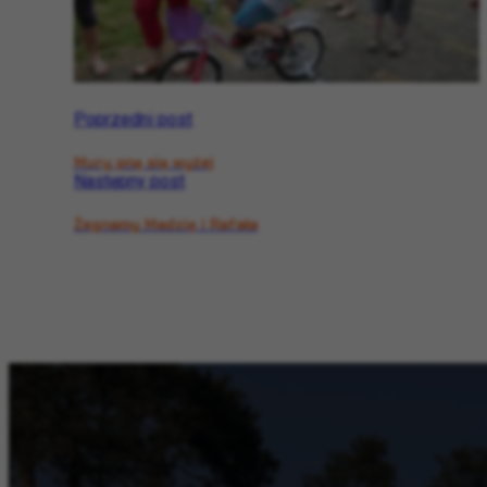
Poprzedni post
Mury pną się wyżej
Następny post
Żegnamy Madzię i Rafała