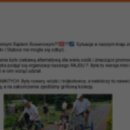
gminnym Rajdem Rowerowym
??‍
??‍
. Sytuacja w naszym kraju
ki i Słubice nie mogła się odbyć….
zenie było ciekawą alternatywą dla wielu osób i znacząco pro
zka
podjął się organizacji naszego RAJDU
?
. Była to wersja mini 
i w nim wziąć udział.
YCH. Były rowery, wózki i trójkołowce, a niektórzy to nawet p
, a na zakończenie zjedliśmy grillową kolację.