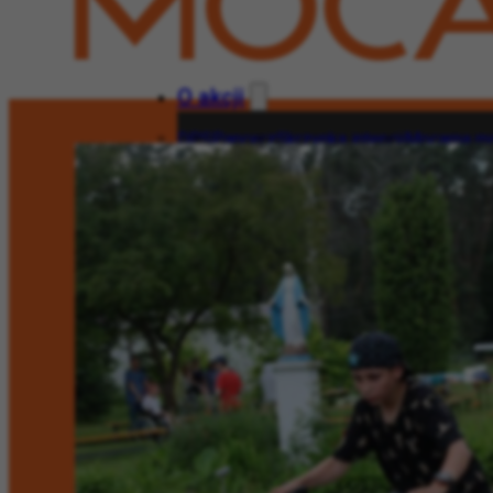
O akcji
DPS
Pancerz
Skrzynka intencji
Mocarna mo
O akcji
DPS
Pancerz
Skrzynka intencji
Moca
Wesprzyj!