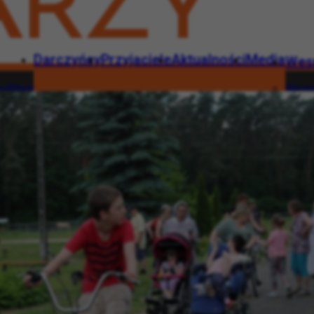
Darczyńcy
Przyjaciele
Aktualności
Media
Wes
dlitwa
Wesp
Darczyńcy
Przyjaciele
Aktualności
Media
Wesprzyj
rna modlitwa
Wesprzyj
1