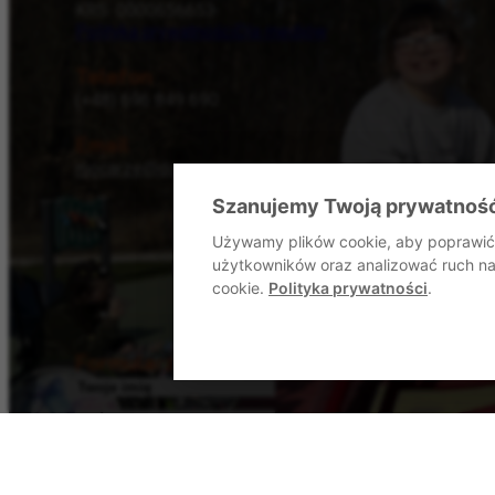
KRS: 0000656653
Polityka prywatności
Dla mediów
Telefon
(+48) 696 849 690
Email
mocarze@dommocarzy.pl
Szanujemy Twoją prywatnoś
Używamy plików cookie, aby poprawić 
użytkowników oraz analizować ruch na 
cookie.
Polityka prywatności
.
Formularz kontaktowy