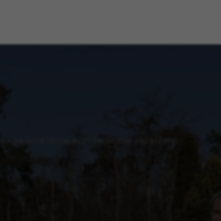
cej na temat naszej akcji? Serdecznie zapraszamy.