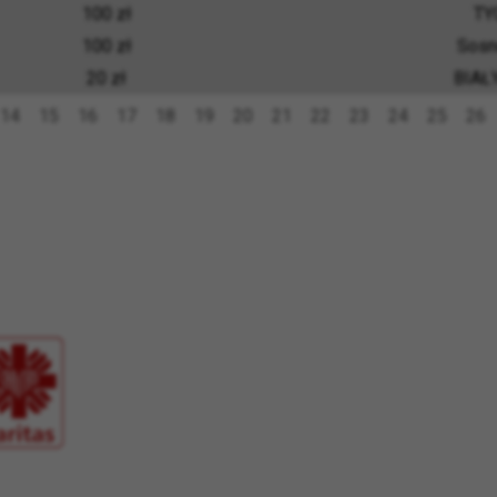
100 zł
TY
100 zł
Sosn
20 zł
BIAŁ
14
15
16
17
18
19
20
21
22
23
24
25
26