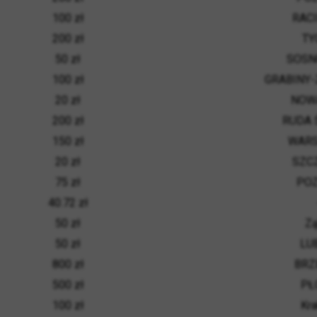
100 zł
RAC
200 zł
TY
50 zł
SOSN
100 zł
GRABINY
20 zł
NOW
200 zł
RUDA 
150 zł
WAR
20 zł
SZC
75 zł
PO
40.72 zł
50 zł
Zą
50 zł
LU
800 zł
BRZ
500 zł
PŁ
100 zł
Kr