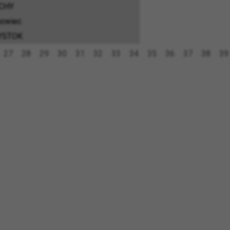
CHY
owiec
YSTOK
27
28
29
30
31
32
33
34
35
36
37
38
39