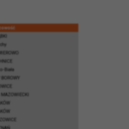
cowość
BKI
chy
MIEROWO
HNICE
o-Biała
 BOROWY
OWICE
 MAZOWIECKI
AKÓW
AKÓW
ZOWICE
ZNAŃ