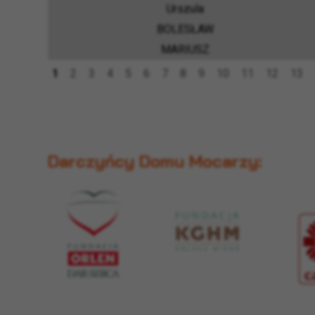
Urszula
BOLESŁAW
MARIUSZ
1
2
3
4
5
6
7
8
9
10
11
12
13
Darczyńcy Domu Mocarzy: