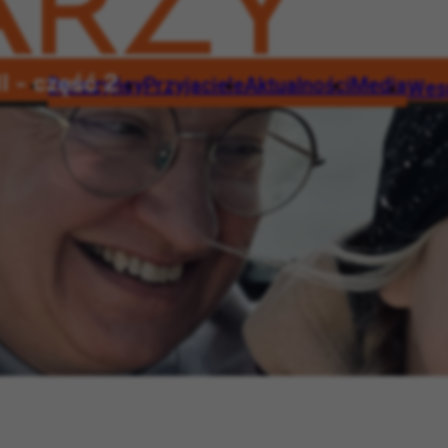
I - część 2
Darczyńcy
Przyjaciele
Aktualności
Media
Wes
dlitwa
Wesp
Darczyńcy
Przyjaciele
Aktualności
Media
Wesprzyj
rna modlitwa
Wesprzyj
1