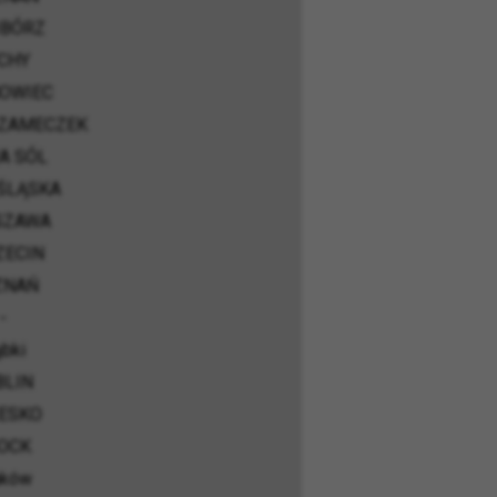
IBÓRZ
CHY
OWIEC
-ZAMECZEK
A SÓL
ŚLĄSKA
SZAWA
ZECIN
ZNAŃ
-
bki
BLIN
ESKO
OCK
aków