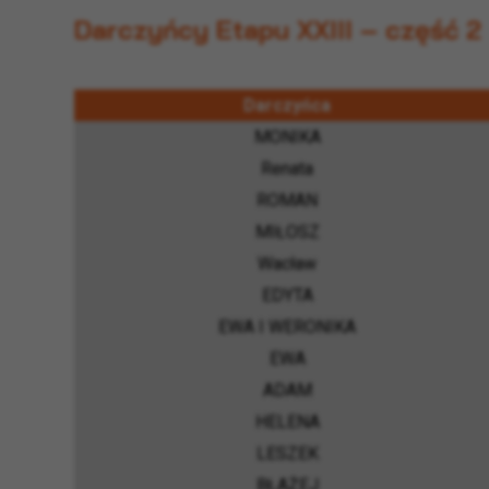
Darczyńcy Etapu XXIII – część 2
Darczyńca
MONIKA
Renata
ROMAN
MIŁOSZ
Wacław
EDYTA
EWA I WERONIKA
EWA
ADAM
HELENA
LESZEK
BŁAŻEJ