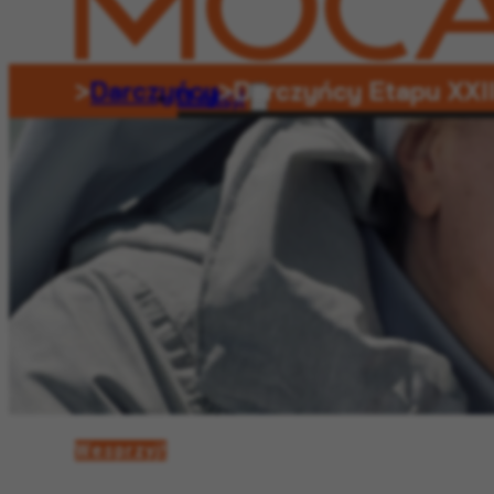
>
Darczyńcy
>
Darczyńcy Etapu XXII
O akcji
DPS
Pancerz
Skrzynka intencji
Mocarna mo
O akcji
DPS
Pancerz
Skrzynka intencji
Moca
Wesprzyj!