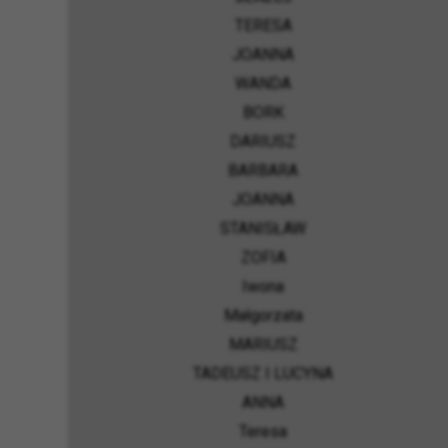
TERESA
JOANNA
WANDA
BORK
DARIUSZ
BARBARA
JOANNA
STANISŁAW
ZOFIA
Iwona
Małgorzata
MARIUSZ
TADEUSZ I LUCYNA
ANNA
Teresa