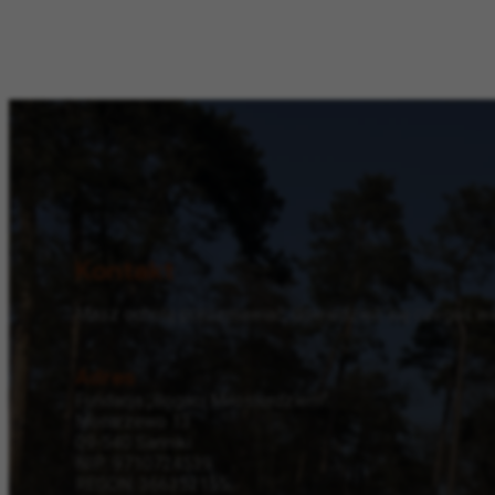
Kontakt
Masz ochotę porozmawiać, dowiedzieć się czegoś wię
Adres
Fundacja „Bogaci Miłosierdziem”
Mocarzewo 13
09-540 Sanniki
NIP: 9710724539
REGON: 366352155