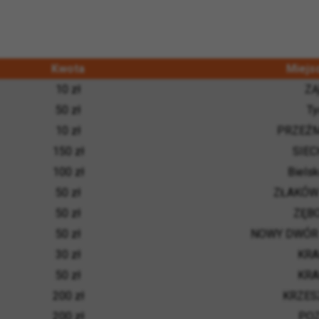
Kwota
Miejs
10 zł
ZĄ
50 zł
Ty
10 zł
PRZEŹ
150 zł
SIEC
100 zł
Bielsk
50 zł
ZŁAKÓW
50 zł
ZĘB
50 zł
NOWY DWÓR
30 zł
KR
50 zł
KR
200 zł
KRZES
200 zł
PO